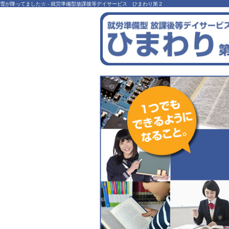
雪が降ってました☆ - 就労準備型放課後等デイサービス ひまわり第２