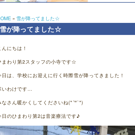
HOME
»
雪が降ってました☆
雪が降ってました☆
こんにちは！
ひまわり第2スタッフの小寺です☆
今日は、学校にお迎えに行く時際雪が降ってきました！
寒いわけです…
みなさん暖かくしてくださいね(*´꒳`*)
今日のひまわり第2は音楽療法です♪