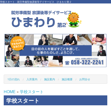
学校スタート - 就労準備型放課後等デイサービス ひまわり第２
1日の流れ
入所案内
施設案内
施設概要
お問合せ
HOME
»
学校スタート
学校スタート