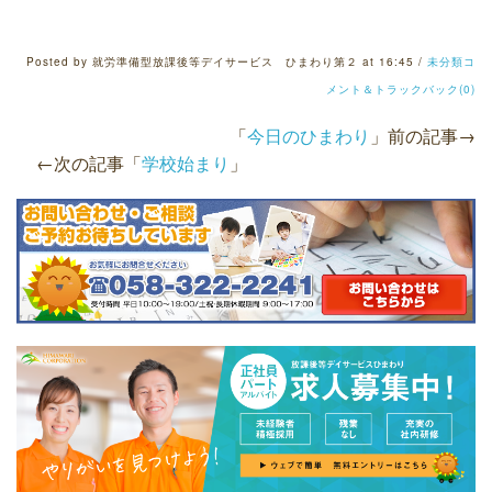
Posted by 就労準備型放課後等デイサービス ひまわり第２ at 16:45 /
未分類
コ
メント＆トラックバック(0)
「
今日のひまわり
」前の記事→
←次の記事「
学校始まり
」