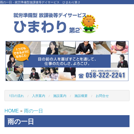
雨の一日 - 就労準備型放課後等デイサービス ひまわり第２
1日の流れ
入所案内
施設案内
施設概要
お問合せ
HOME
»
雨の一日
雨の一日