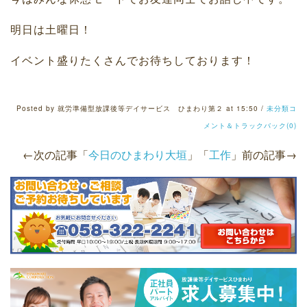
明日は土曜日！
イベント盛りたくさんでお待ちしております！
Posted by 就労準備型放課後等デイサービス ひまわり第２ at 15:50 /
未分類
コ
メント＆トラックバック(0)
←次の記事「
今日のひまわり大垣
」
「
工作
」前の記事→