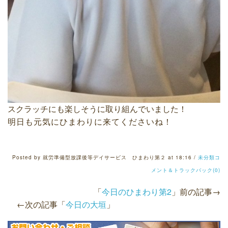
スクラッチにも楽しそうに取り組んでいました！
明日も元気にひまわりに来てくださいね！
Posted by 就労準備型放課後等デイサービス ひまわり第２ at 18:16 /
未分類
コ
メント＆トラックバック(0)
「
今日のひまわり第2
」前の記事→
←次の記事「
今日の大垣
」