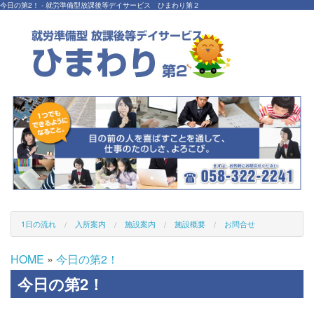
今日の第2！ - 就労準備型放課後等デイサービス ひまわり第２
1日の流れ
入所案内
施設案内
施設概要
お問合せ
HOME
»
今日の第2！
今日の第2！