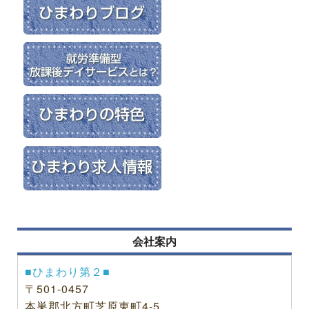
会社案内
■ひまわり第２■
〒501-0457
本巣郡北方町芝原東町4-5