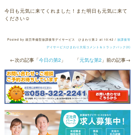
今日も元気に来てくれました！また明日も元気に来て
ください☺︎
Posted by 就労準備型放課後等デイサービス ひまわり第２ at 10:42 /
放課後等
デイサービスひまわり大垣
コメント＆トラックバック(0)
←次の記事「
今日の第2
」
「
元気な第2
」前の記事→