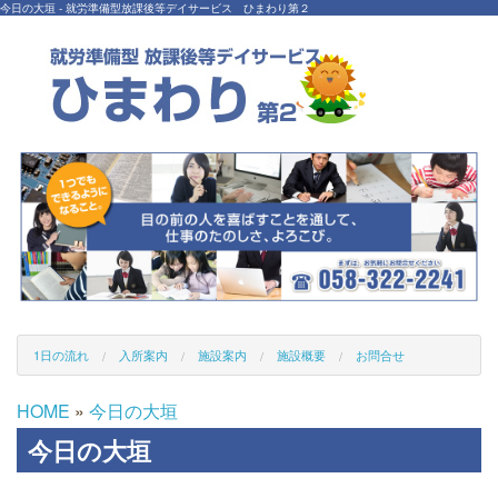
今日の大垣 - 就労準備型放課後等デイサービス ひまわり第２
1日の流れ
入所案内
施設案内
施設概要
お問合せ
HOME
»
今日の大垣
今日の大垣