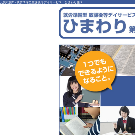
元気な第2 - 就労準備型放課後等デイサービス ひまわり第２